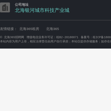

公司地址
北海银河城市科技产业城
友情链接：
北海365租房
北海365
©
北海365招聘网
增值电信业务许可证：桂B2-20180071
备案号：桂ICP备1800
本站内容为用户上传，相应法律责任由用户自行承担；本站仅提供存储服务；如存在