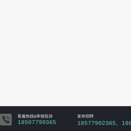

客服热线&举报投诉
发布招聘
18507799365
18577902365、18