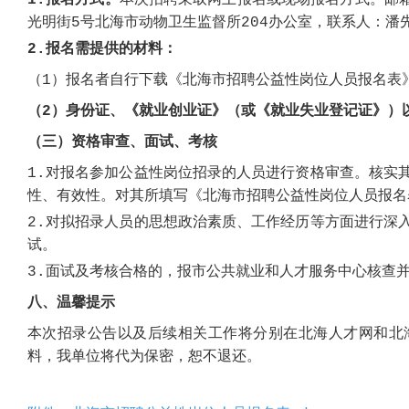
1.
报名方式。
本次招聘采取网上报名或现场报名方式。邮箱：bh
光明街5号北海市动物卫生监督所
204
办公室，联系人：潘先
2
.报名需提供的材料
：
（1）报名者自行下载《北海市招聘公益性岗位人员报名表
（
2）身份证、《就业创业证》（或《就业失业登记证》）
（三）资格审查、面试、考核
1.对报名参加公益性岗位招录的人员进行资格审查。核实
性、有效性。对其所填写《北海市招聘公益性岗位人员报名
2.对拟招录人员的思想政治素质、工作经历等方面进行深
试。
3.面试及考核合格的，报市公共就业和人才服务中
心
核查
八、温馨提示
本次招录公告以及后续相关工作将分别在北海人才网和北
料，我单位将代为保密，恕不退还。