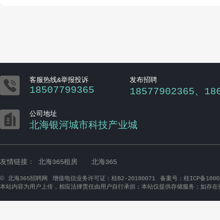

客服热线&举报投诉
发布招聘
18507799365
18577902365、18

公司地址
北海银河城市科技产业城
友情链接：
北海365租房
北海365
©
北海365招聘网
增值电信业务许可证：桂B2-20180071
备案号：桂ICP备1800
本站内容为用户上传，相应法律责任由用户自行承担；本站仅提供存储服务；如存在