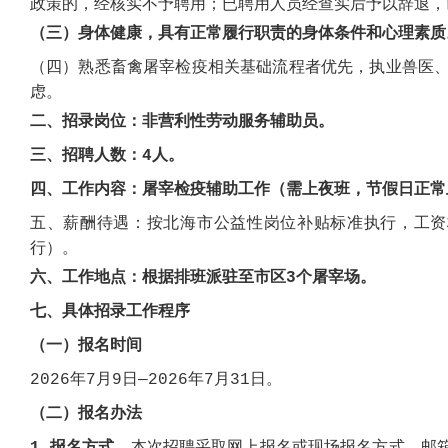
政策的，经核实不予聘用
；
已聘用人员经查实后予以辞退，
（三）
身体健康，具有正常履行职责的身体条件和心理素质
（四）熟悉畜禽屠宰检疫相关基础流程者优先，执业兽医
虑。
二、招录岗位：
非营利性劳动服务辅助员。
三、招聘人数：
4人。
四、工作内容：
屠宰检疫辅助工作（需上夜班，节假日正常
五、薪酬待遇：
按北海市公益性岗位补贴标准执行，工资
行）。
六、工作地点：
根据排班派驻至市区
3个屠宰场。
七、具体招录工作程序
（一）报名时间
2026
年
7
月
9
日—
2026年7
月
31
日
。
（二）报名办法