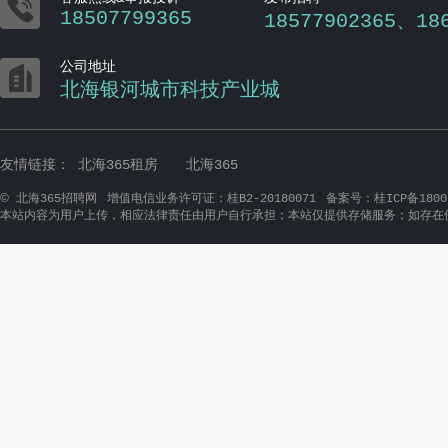

18507799365
18577902365、18

公司地址
北海银河城市科技产业城
友情链接：
北海365租房
北海365
©
北海365招聘网
增值电信业务许可证：桂B2-20180071
备案号：桂ICP备1800
本站内容为用户上传，相应法律责任由用户自行承担；本站仅提供存储服务；如存在