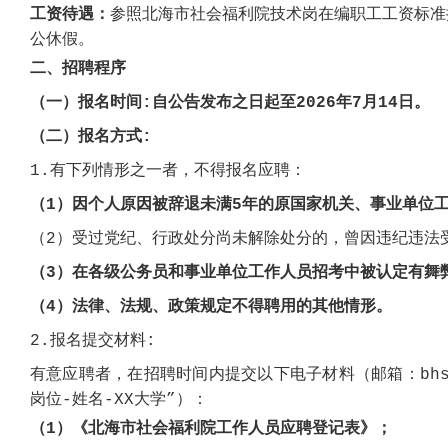
工资待遇：
参照北海市社会福利院
技术岗在编职工工资
标准
公休假
。
二、招聘程序
（一）报名时间
:
自公告发布之日起至
2026年7月14日。
（二）报名方式
:
1.有下列情形之一者，不得报名应聘：
（
1）因个人原因被辞退未满5年的原国家机关、事业单位
（
2）受过党纪、行政处分尚未解除处分的，曾因违纪违法
（
3）在各级公务员和事业单位工作人员招考中被认定有舞
（
4）法律、法规、政策规定不得聘用的其他情形。
2.报名提交材料:
有意应聘者，在招聘时间内提交以下电子材料（邮箱：
bh
岗位-姓名-XX大学”）：
（
1）《北海市社会福利院工作人员应聘登记表》；