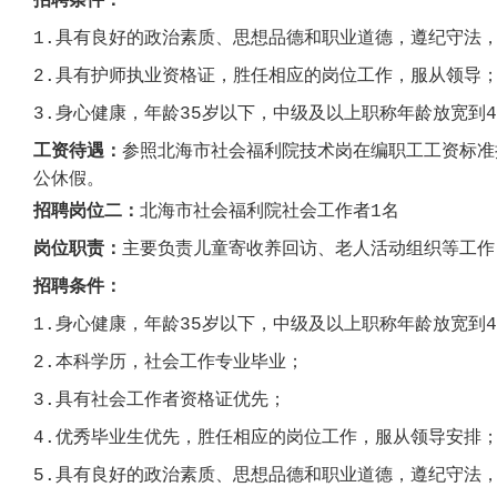
招聘条件：
1.具有良好的政治素质、思想品德和职业道德，遵纪守法
2.具有护
师
执业资格证，胜任相应的岗位工作，服从领导
3.身心健康，年龄35岁以下，中级及以上职称年龄放宽到
工资待遇：
参照北海市社会福利院
技术岗在编职工工资
标准
公休假。
招聘岗位
二
：
北海市社会福利院社会工作者
1名
岗位职责：
主要负责儿童寄收养回访、老人活动组织等工作
招聘条件：
1
.身心健康，年龄35岁以下，中级及以上职称年龄放宽到4
2.
本科学历，社会工作专业毕业
；
3.
具有
社会工作者
资格证
优先
；
4.优秀毕业生优先，
胜任相应的岗位工作，服从领导
安排
5
.具有良好的政治素质、思想品德和职业道德，遵纪守法