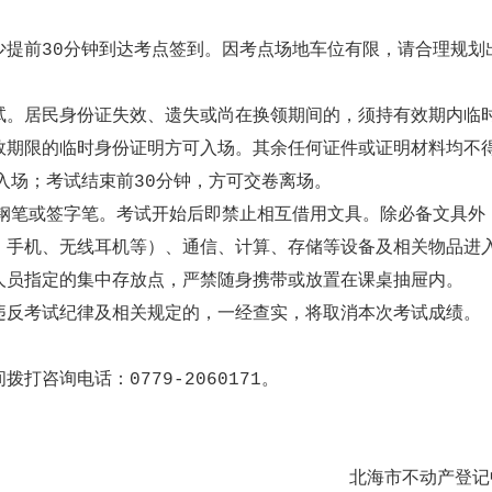
少提前30分钟到达考点签到。因考点场地车位有限，请合理规划
试。居民身份证失效、遗失或尚在换领期间的，须持有效期内临
效期限的临时身份证明方可入场。其余任何证件或证明材料均不
入场；考试结束前30分钟，方可交卷离场。
水钢笔或签字笔。考试开始后即禁止相互借用文具。除必备文具外
、
手机
、
无线耳机
等）、通信、计算、存储等设备及相关物品进
人员指定的集中存放点，严禁随身携带或放置在课桌抽屉内。
违反考试纪律及相关规定的，一经查实，将取消本次考试成绩。
咨询电话：0779-2060171。
北海市不动产登记