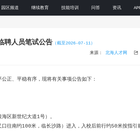
园区频道
继续教育
技能培训
问答
资讯
A
聘临聘人员笔试公告
（截至2026-07-11）

来源：
北海人才网
平公正、平稳有序，现将有关事项公告如下：
银海区新世纪大道1号）
。
口往南约100米，临长沙路）进入，入校后前行约50米按指引