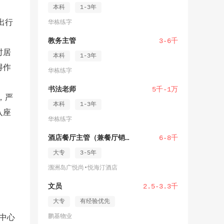
本科
1-3年
出行
华栋练字
教务主管
3-6千
时居
本科
1-3年
得作
华栋练字
书法老师
5千-1万
，严
本科
1-3年
入座
华栋练字
酒店餐厅主管（兼餐厅销售）
6-8千
大专
3-5年
涠洲岛广悦尚•悦海汀酒店
文员
2.5-3.3千
大专
有经验优先
鹏基物业
中心