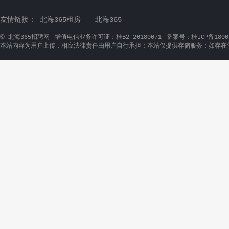
友情链接：
北海365租房
北海365
©
北海365招聘网
增值电信业务许可证：桂B2-20180071
备案号：桂ICP备1800
本站内容为用户上传，相应法律责任由用户自行承担；本站仅提供存储服务；如存在