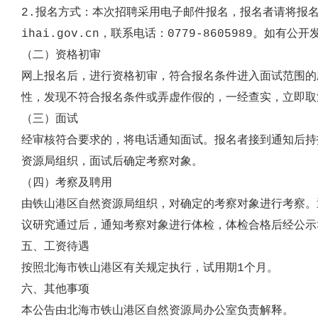
2.
报名方式：
本次招聘采用电子邮件报名，报名者请将报
ihai.gov.cn
，
联系电话：0779-86
05989
。如有公开
（
二
）资格初审
网上报名后，进行资格初审，符合报
名
条件进入面试范围的
性，发现不符合报
名
条件或弄虚作假的，一经查实，立即取
（
三
）面试
经审核符合要求的，将电话通知面试。报名者接到通知后持
资源局组织，面试后确定考察对象。
（
四
）考察及聘用
由铁山港区自然资源局组织，对确定的考察对象进行考察。
议研究通过后，通知考察对象进行体检，体检合格后经公示
五、
工资待遇
按照北海市铁山港区有关规定执行
，试用期1个月。
六
、
其他事项
本公告由北海市铁山港区自然资源局
办公室
负责解释。