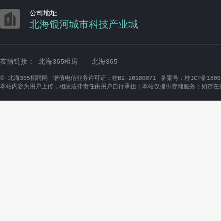

公司地址
北海银河城市科技产业城
友情链接：
北海365租房
北海365
©
北海365招聘网
增值电信业务许可证：桂B2-20180071
备案号：桂ICP备1800
本站内容为用户上传，相应法律责任由用户自行承担；本站仅提供存储服务；如存在