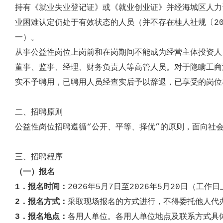
持
有
《就业失业登记证》或《就业创业证》并
经海城区人力
业困难认定仍处于有效状态的人员
（并不存在桂人社规
〔2
一
）
。
从事公益性岗位
上岗前和在岗
期间不
能成为经营主体投资人
董事、监事、经理、财务负责人等高管人员。对
于隐瞒
工商
实不予
聘
用，已
聘
用人员经查实后予以辞退，已享受的岗位
二
、招聘原则
公益性岗位招聘遵循“公开、平等、择优”的原则，面向社
三、
招聘程序
（一）报名
1．报名时间：
202
6
年
5
月
7
日至202
6
年
5
月
20
日（工作日上午
2．报名方式：
采取现场报名的方式进行，
不得委托他人代
3．报名地点：
各用人单位
。各用人单位地点及联系方式具