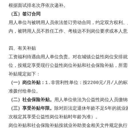
根据
面试排名次序依次递补。
（
五
）签订合同
用人单位与被聘用人员依法签订劳动合同
，约定双方权利、
内，被聘用人员不胜任工作、考核达不到岗位要求或本人意
四、有关补贴
工资福利待遇由用人单位负责。
对在城镇公益性岗位安排就
位，
按规定享受现行公益性岗位补贴和社会保险补贴，所需
补贴规定如下：
（一）岗位补贴
：
1.非营利性单位：
按
2200
元/月
/
人的标
准拨付给单位。
（二）社会保险补贴
。
用人单位
依法
为公益性岗位人员缴纳
（三）享受补贴年限
。
除对距
法定
退休年龄不足5年的就业
次核定其享受公益性岗位补贴时年龄为准）。
岗位补贴和社会保险补贴按就业补助资金相关文件规定执行