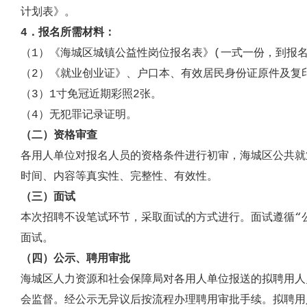
计划
表》
。
4．报名所需材料：
（1）《
海城区
城镇公益性岗位报名表》
(一式一份，到报
（2）《就业创业证》
、户口本、有效居民
身份证
原件及复
（3）
1
寸免冠近期彩照2张
。
（
4
）
无犯罪记录证明。
（二）资格审查
各用人单位对报名人员的资格条件进行初审，
海城区公共就
时间、内容等真实性、完整性、有效性。
（三）面试
本
次招聘不设笔试环节
，采取面试的方式进行。
面
试遵循“
面试。
（
四
）公示
、
聘用
审批
海城区
人力资源和社会保障局
对各用人单位报送的拟聘用人
会监督。
经公示无异议后按流程办理聘用审批手续。
拟聘用