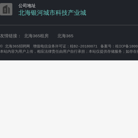

公司地址
北海银河城市科技产业城
友情链接：
北海365租房
北海365
©
北海365招聘网
增值电信业务许可证：桂B2-20180071
备案号：桂ICP备1800
本站内容为用户上传，相应法律责任由用户自行承担；本站仅提供存储服务；如存在