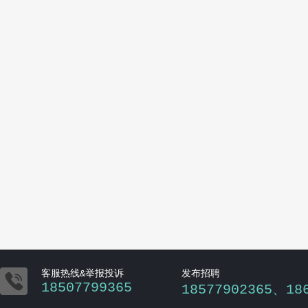

客服热线&举报投诉
发布招聘
18507799365
18577902365、18